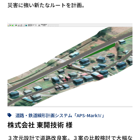
災害に強い新たなルートを計画。
道路・鉄道線形計画システム「APS-MarkⅣ」
株式会社 東開技術 様
３次元設計で道路改良案。３案の比較検討で大幅な