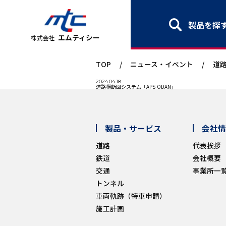
製品を探
エムティシー
株式会社
TOP
/
ニュース・イベント
/
道路
2024.04.18
道路横断図システム「APS-ODAN」
製品・サービス
会社情
道路
代表挨拶
鉄道
会社概要
交通
事業所一
トンネル
車両軌跡（特車申請）
施工計画